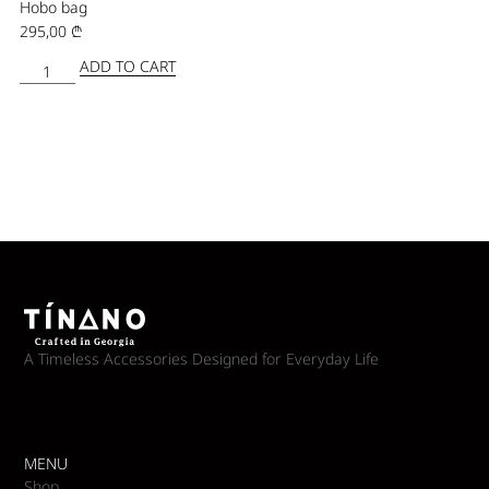
Hobo bag
295,00
₾
ADD TO CART
A Timeless Accessories Designed for Everyday Life
MENU
Shop