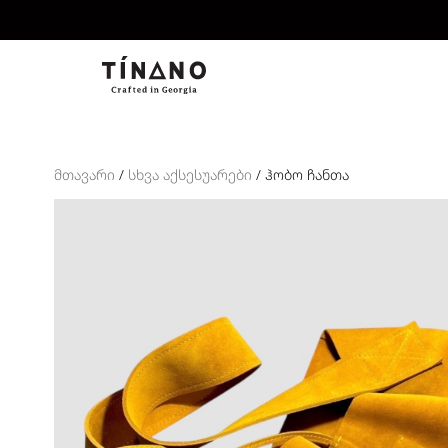
ᲛᲗᲐᲕᲐᲠᲘ
/
ᲡᲮᲕᲐ ᲐᲥᲡᲔᲡᲣᲐᲠᲔᲑᲘ
/ ᲰᲝᲑᲝ ᲩᲐᲜᲗᲐ