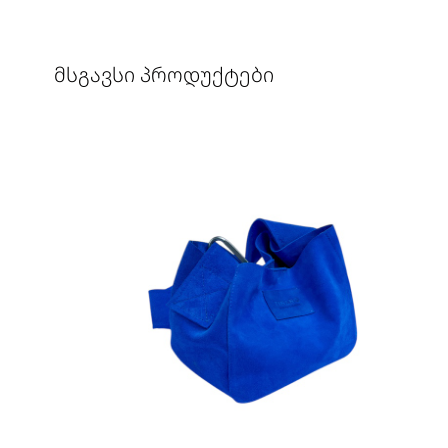
ᲛᲡᲒᲐᲕᲡᲘ ᲞᲠᲝᲓᲣᲥᲢᲔᲑᲘ