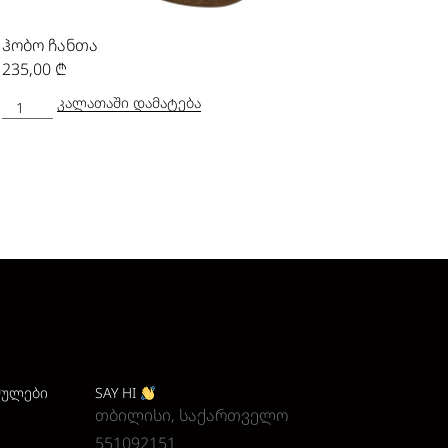
ჰობო ჩანთა
235,00
₾
ᲙᲐᲚᲐᲗᲐᲨᲘ ᲓᲐᲛᲐᲢᲔᲑᲐ
ᲛᲣᲚᲔᲑᲘ
SAY HI
თბილისი, საქართველო
551092151