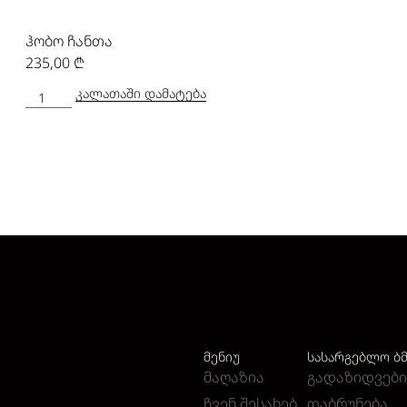
ჰობო ჩანთა
235,00
₾
ᲙᲐᲚᲐᲗᲐᲨᲘ ᲓᲐᲛᲐᲢᲔᲑᲐ
ᲛᲔᲜᲘᲣ
ᲡᲐᲡᲐᲠᲒᲔᲑᲚᲝ Ბ
მაღაზია
გადაზიდვები
ჩვენ შესახებ
დაბრუნება