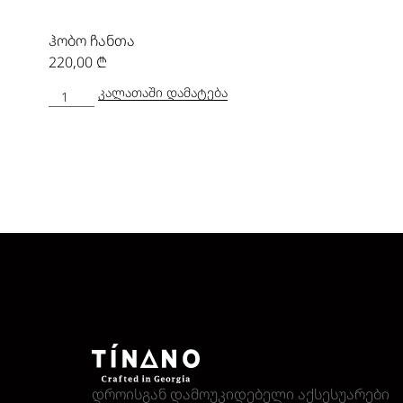
ჰობო ჩანთა
220,00
₾
ᲙᲐᲚᲐᲗᲐᲨᲘ ᲓᲐᲛᲐᲢᲔᲑᲐ
დროისგან დამოუკიდებელი აქსესუარები