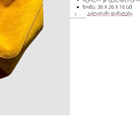
ზომა: 36 X 26 X 16 სმ
ᲙᲐᲚᲐᲗᲐᲨᲘ ᲓᲐᲛᲐᲢᲔᲑᲐ