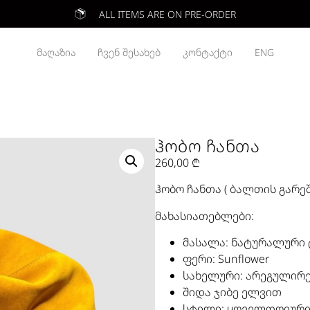
ALL ITEMS ARE ON PRE-ORDER
ᲛᲐᲦᲐᲖᲘᲐ
ᲩᲕᲔᲜ ᲨᲔᲡᲐᲮᲔᲑ
ᲙᲝᲜᲢᲐᲥᲢᲘ
ENG
ᲰᲝᲑᲝ ᲩᲐᲜᲗᲐ
260,00
₾
ჰობო ჩანთა ( ბალთის გარეშ
მახასიათებლები:
მასალა: ნატურალური 
ფერი: Sunflower
სახელური: არეგულირე
შიდა ჯიბე ელვით
სტილი: ყოველდღიური